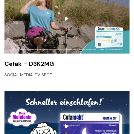
Cefak – D3K2MG
,
SOCIAL MEDIA
TV SPOT