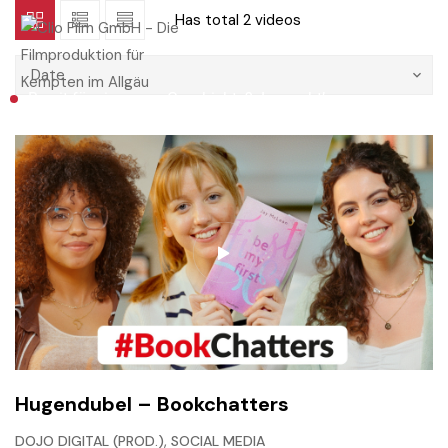
Has total
2 videos
Date
Bereit für eine neue Geschichte?
Los geht’s
Hugendubel – Bookchatters
,
DOJO DIGITAL (PROD.)
SOCIAL MEDIA